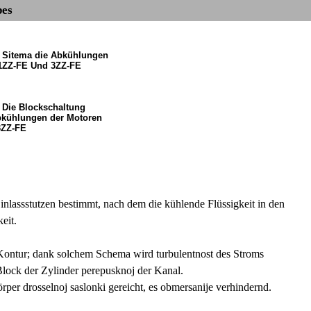
bes
. Sitema die Abkühlungen
1ZZ-FE Und 3ZZ-FE
. Die Blockschaltung
bkühlungen der Motoren
3ZZ-FE
inlassstutzen bestimmt, nach dem die kühlende Flüssigkeit in den
eit.
 Kontur; dank solchem Schema wird turbulentnost des Stroms
lock der Zylinder perepusknoj der Kanal.
per drosselnoj saslonki gereicht, es obmersanije verhindernd.