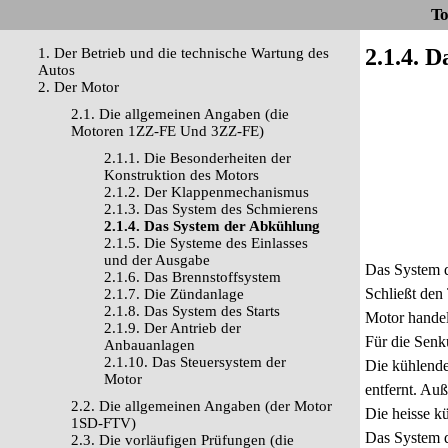
To
2.1.4. 
1. Der Betrieb und die technische Wartung des
Autos
2. Der Motor
2.1. Die allgemeinen Angaben (die
Motoren 1ZZ-FE Und 3ZZ-FE)
2.1.1. Die Besonderheiten der
Konstruktion des Motors
2.1.2. Der Klappenmechanismus
2.1.3. Das System des Schmierens
2.1.4. Das System der Abkühlung
2.1.5. Die Systeme des Einlasses
und der Ausgabe
Das System d
2.1.6. Das Brennstoffsystem
Schließt den
2.1.7. Die Zündanlage
2.1.8. Das System des Starts
Motor handelt
2.1.9. Der Antrieb der
Für die Senk
Anbauanlagen
2.1.10. Das Steuersystem der
Die kühlende
Motor
entfernt. Au
2.2. Die allgemeinen Angaben (der Motor
Die heisse k
1SD-FTV)
Das System d
2.3. Die vorläufigen Prüfungen (die