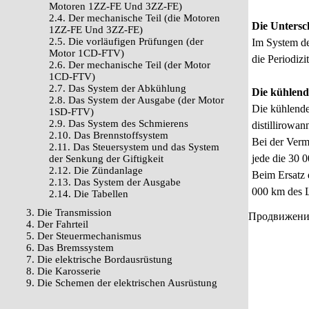
Motoren 1ZZ-FE Und 3ZZ-FE)
2.4. Der mechanische Teil (die Motoren
Die Untersc
1ZZ-FE Und 3ZZ-FE)
2.5. Die vorläufigen Prüfungen (der
Im System de
Motor 1CD-FTV)
die Periodizi
2.6. Der mechanische Teil (der Motor
1CD-FTV)
2.7. Das System der Abkühlung
Die kühlende
2.8. Das System der Ausgabe (der Motor
Die kühlende
1SD-FTV)
2.9. Das System des Schmierens
distillirowan
2.10. Das Brennstoffsystem
Bei der Verm
2.11. Das Steuersystem und das System
jede die 30 
der Senkung der Giftigkeit
2.12. Die Zündanlage
Beim Ersatz 
2.13. Das System der Ausgabe
000 km des L
2.14. Die Tabellen
3. Die Transmission
Продвижение 
4. Der Fahrteil
5. Der Steuermechanismus
6. Das Bremssystem
7. Die elektrische Bordausrüstung
8. Die Karosserie
9. Die Schemen der elektrischen Ausrüstung