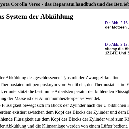
yota Corolla Verso - das Reparaturhandbuch und des Betrie
Das System der Abkühlung
Die Abb. 2.16
der Motoren 
Die Abb. 2.17
sitemy die A
1ZZ-FE Und 
er Abkühlung des geschlossenen Typs mit der Zwangszirkulation.
 Thermostaten mit perepusknym vom Ventil ein; der Thermostat ist im E
; er unterstützt die bestimmte Arbeitstemperatur der kühlenden Flüssigk
ung der Masse ist der Aluminiumheizkörper verwendet.
 Flüssigkeit bewegt sich im Block der Zylinder nach der U-bildlichen
ßerdem existiert zwischen dem Kopf des Blocks der Zylinder und dem B
ühlende Flüssigkeit aus dem Kopf des Blocks der Zylinder wird zum Kör
er Abkühlung und die Klimaanlage werden von einem Lüfter bedient.