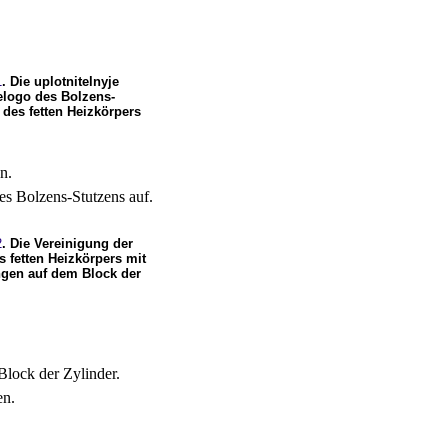
1
. Die uplotnitelnyje
elogo des Bolzens-
des fetten Heizkörpers
an.
es Bolzens-Stutzens auf.
2
. Die Vereinigung der
s fetten Heizkörpers mit
gen auf dem Block der
Block der Zylinder.
en.