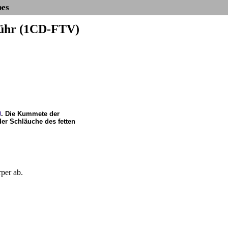
bes
ebühr (1CD-FTV)
0
. Die Kummete der
er Schläuche des fetten
per ab.