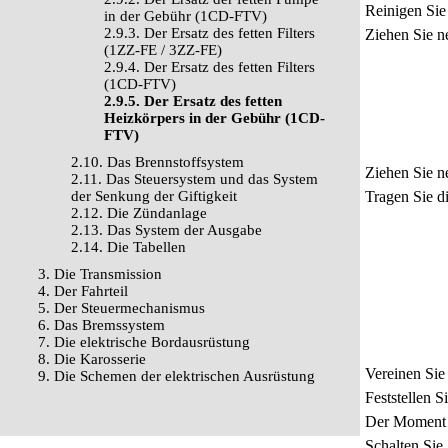
Reinigen Sie 
in der Gebühr (1CD-FTV)
2.9.3. Der Ersatz des fetten Filters
Ziehen Sie n
(1ZZ-FE / 3ZZ-FE)
2.9.4. Der Ersatz des fetten Filters
(1CD-FTV)
2.9.5. Der Ersatz des fetten
Heizkörpers in der Gebühr (1CD-
FTV)
2.10. Das Brennstoffsystem
Ziehen Sie ne
2.11. Das Steuersystem und das System
der Senkung der Giftigkeit
Tragen Sie d
2.12. Die Zündanlage
2.13. Das System der Ausgabe
2.14. Die Tabellen
3. Die Transmission
4. Der Fahrteil
5. Der Steuermechanismus
6. Das Bremssystem
7. Die elektrische Bordausrüstung
8. Die Karosserie
Vereinen Sie
9. Die Schemen der elektrischen Ausrüstung
Feststellen 
Der Moment 
Schalten Sie