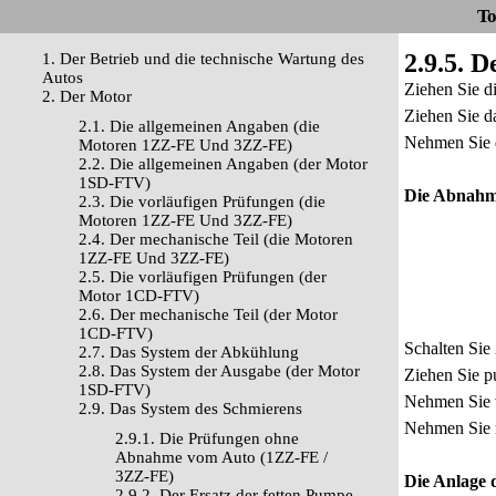
To
2.9.5. 
1. Der Betrieb und die technische Wartung des
Autos
Ziehen Sie d
2. Der Motor
Ziehen Sie d
2.1. Die allgemeinen Angaben (die
Nehmen Sie d
Motoren 1ZZ-FE Und 3ZZ-FE)
2.2. Die allgemeinen Angaben (der Motor
1SD-FTV)
Die Abnahme
2.3. Die vorläufigen Prüfungen (die
Motoren 1ZZ-FE Und 3ZZ-FE)
2.4. Der mechanische Teil (die Motoren
1ZZ-FE Und 3ZZ-FE)
2.5. Die vorläufigen Prüfungen (der
Motor 1CD-FTV)
2.6. Der mechanische Teil (der Motor
1CD-FTV)
Schalten Sie
2.7. Das System der Abkühlung
2.8. Das System der Ausgabe (der Motor
Ziehen Sie p
1SD-FTV)
Nehmen Sie v
2.9. Das System des Schmierens
Nehmen Sie m
2.9.1. Die Prüfungen ohne
Abnahme vom Auto (1ZZ-FE /
3ZZ-FE)
Die Anlage 
2.9.2. Der Ersatz der fetten Pumpe