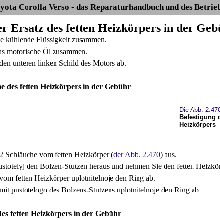
yota Corolla Verso - das Reparaturhandbuch und des Betrie
Der Ersatz des fetten Heizkörpers in der G
ie kühlende Flüssigkeit zusammen.
as motorische Öl zusammen.
en unteren linken Schild des Motors ab.
 des fetten Heizkörpers in der Gebühr
Die Abb. 2.47
Befestigung d
Heizkörpers
 2 Schläuche vom fetten Heizkörper (
der Abb. 2.470
) aus.
ustotelyj den Bolzen-Stutzen heraus und nehmen Sie den fetten Heizkör
om fetten Heizkörper uplotnitelnoje den Ring ab.
it pustotelogo des Bolzens-Stutzens uplotnitelnoje den Ring ab.
des fetten Heizkörpers in der Gebühr